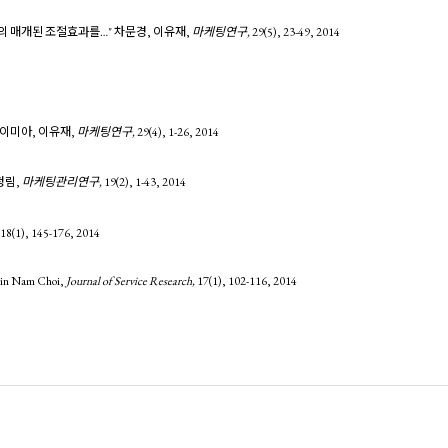
의 매개된 조절효과를…"
차문경, 이유재,
마케팅연구,
29(5),
23-49,
2014
이미아, 이유재,
마케팅연구,
29(4),
1-26,
2014
청림,
마케팅관리연구,
19(2),
1-43,
2014
18(1),
145-176,
2014
 Jin Nam Choi,
Journal of Service Research,
17(1),
102-116,
2014