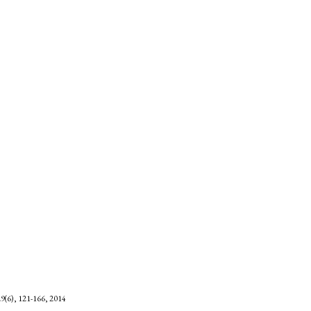
9(6),
121-166,
2014