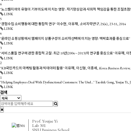
6
"노스탤지어의 유형이 기부의도에 미치는 영향 : 자기향상감과 사회적 책임감을 통한 조절초점
LINK
5
"경험수집 소비행동에 대한 통합적 연구"
이수현, 이유재,
소비자학연구,
25(4),
23-55,
2014
LINK
4
"온라인 쇼핑상황에서 웹페이지 상품구성이 소비자선택에 미치는 영향: 맥락효과를 중심으로"
LINK
3
"서비스품질 연구에 관한 종합적 고찰: 최근 10년(2004∼2013)의 연구를 중심으로"
이유재, 이
LINK
2
"KB국민카드의 마케팅 활동과 빅데이터 활용"
이유재, 이신형, 이종세,
Korea Business Review,
LINK
1
"Helping Employees Deal With Dysfunctional Customers: The Und…"
Taeshik Gong, Youjae Yi,
LINK
검색
Prof. Youjae Yi
Lab 301
SNU Business School