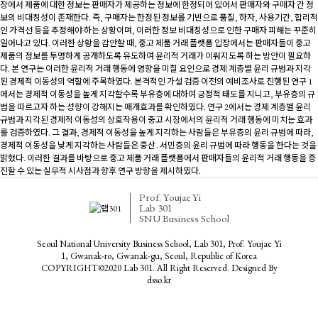
장에서 제품에 대한 정보는 판매자가 제공하는 정보에 한정되어 있어서 판매자와 구매자 간 정
보의 비대칭성이 존재한다. 즉, 구매자는 한정된 정보를 기반으로 품질, 하자, 사용기간, 합리적
인 가격선 등을 추정해야 하는 상황이며, 이러한 정보 비대칭성으로 인한 구매자 피해는 꾸준히
일어나고 있다. 이러한 상황을 감안할 때, 중고 제품 거래 플랫폼 입장에서는 판매자들이 중고
제품의 정보를 투명하게 공개하도록 유도하여 윤리적 거래가 이뤄지도록 하는 방안이 필요하
다. 본 연구는 이러한 윤리적 거래 행동에 영향을 미칠 요인으로 경제 계층별 윤리 규범과 지각
된 경제적 이동성의 역할에 주목하였다. 본격적인 가설 검증 이전의 예비조사로 진행된 연구 1
에서는 경제적 이동성을 높게 지각할수록 부유층에 대하여 긍정적 태도를 지니고, 부유층의 규
범을 따르고자 하는 성향이 강해지는 매개효과를 확인하였다. 연구 2에서는 경제 계층별 윤리
규범과 지각된 경제적 이동성의 상호작용이 중고 시장에서의 윤리적 거래 행동에 미치는 효과
를 검증하였다. 그 결과, 경제적 이동성을 높게 지각하는 사람들은 부유층의 윤리 규범에 따라,
경제적 이동성을 낮게 지각하는 사람들은 중산․서민층의 윤리 규범에 따라 행동을 한다는 것을
밝혔다. 이러한 결과를 바탕으로 중고 제품 거래 플랫폼에서 판매자들의 윤리적 거래 행동을 증
진할 수 있는 실무적 시사점과 향후 연구 방향을 제시하였다.
Prof. Youjae Yi
Lab 301
SNU Business School
Seoul National University Business School, Lab 301, Prof. Youjae Yi
1, Gwanak-ro, Gwanak-gu, Seoul, Republic of Korea
COPYRIGHT©2020 Lab 301. All Right Reserved. Designed By
dsso.kr